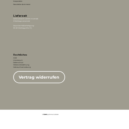
Kooperation
Newsletter abonnieren
Lieferzeit
Sofortverkäufe werden innerhalb
3 Werktage versendet
Dauer der Maßanfertigung:
30-60 Werktage (Mo.-Fr.)
Rechtliches
AGB
Impressum
Datenschutz
Widerrufsbelehrung
Gebrauchsanweisung
Vertrag widerrufen
©
ÉAMI
by Emma's Atelier