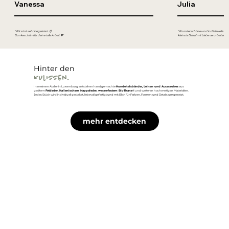
Vanessa
Julia
"Wir sind sehr begeistert. 😍
"Wunderschöne und individuelle Produ
Dankeschön für deine tolle Arbeit 💙"
kleinste Detail mit Liebe verarbeitet.
Hinter den
Kulissen.
In meinem Atelier in Luxemburg entstehen handgemachte
Hundehalsbänder, Leinen und Accessoires
aus
geöltem
Fettleder, italienischem Nappaleder, wasserfestem BioThane
® und weiteren hochwertigen Materialien.
Jedes Stück wird individuell gestaltet, liebevoll gefertigt und mit Blick für Farben, Formen und Details umgesetzt.
mehr entdecken