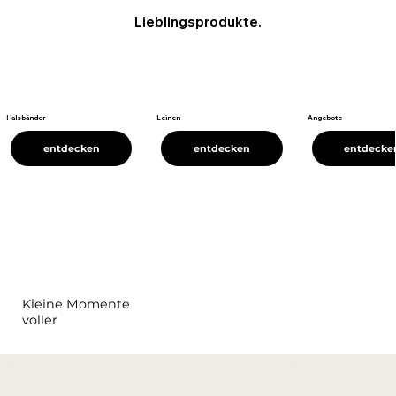
Lieblingsprodukte.
Halsbänder
Leinen
Angebote
entdecken
entdecken
entdecke
Kleine Momente
voller
Freude.