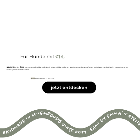
Für
Hunde
mit
.
Stil
Seit 2017
fertigt
ÉAMI
handgemachte Hundehalsbänder und Hundeleinen aus Leder und wasserfesten Materialien – individuell in Luxemburg, für
Hunde, die auffallen dürfen.
NEW
LIVE-KONFIGURATOR
jetzt entdecken
HANDMADE IN LUXEMBOURG SINCE 2017 · ÉAMI BY EMMA´S ATEL