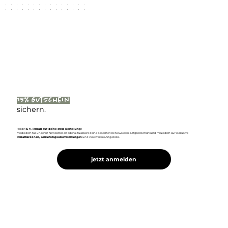
15% Gutschein
sichern.
Hol dir
15 % Rabatt auf deine erste Bestellung!
Melde dich für unseren Newsletter an oder aktualisiere deine bestehende Newsletter-Mitgliedschaft und freue dich auf exklusive
Rabattaktionen, Geburtstagsüberraschungen
und viele weitere Angebote.
jetzt anmelden