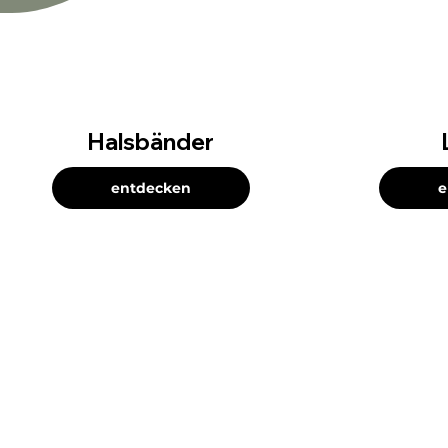
Halsbänder
entdecken
e