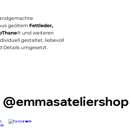
 handgemachte
aus geöltem
Fettleder,
ioThane
® und weiteren
viduell gestaltet, liebevoll
d Details umgesetzt.
@emmasateliershop