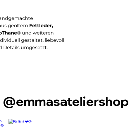
 handgemachte
aus geöltem
Fettleder,
ioThane
® und weiteren
viduell gestaltet, liebevoll
d Details umgesetzt.
@emmasateliershop