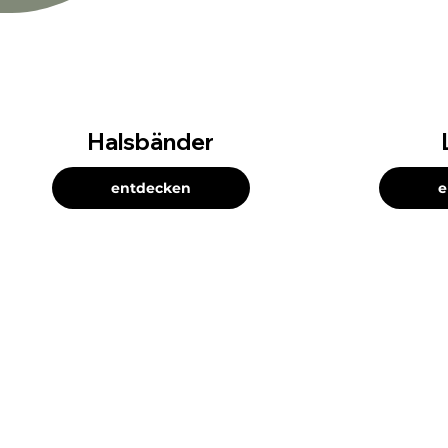
Halsbänder
entdecken
e